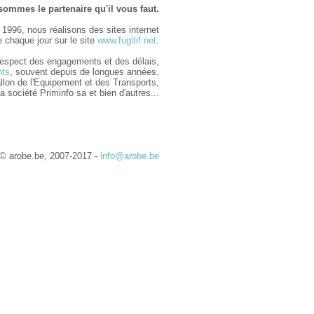
ommes le partenaire qu'il vous faut.
1996, nous réalisons des sites internet
e chaque jour sur le site
www.fugitif.net
.
 respect des engagements et des délais,
nts
, souvent depuis de longues années.
llon de l'Equipement et des Transports,
 société Priminfo sa et bien d'autres...
© arobe.be, 2007-2017 -
info@arobe.be