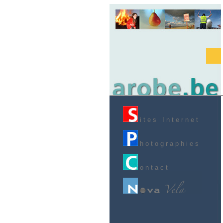
i t e s I n t e r n e t
h o t o g r a p h i e s
o n t a c t